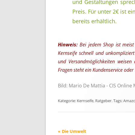
und Gestaltungen sprec
Preis. Für unter 2€ ist e
bereits erhältlich.
Hinweis:
Bei jedem Shop ist meist
Kernseife schnell und unkomplizier
und Versandmöglichkeiten weisen d
Fragen steht ein Kundenservice oder
Bild: Mario De Mattia - CIS Online
Kategorie:
Kernseife
,
Ratgeber
. Tags:
Amaz
Beitrags-
«
Die Umwelt