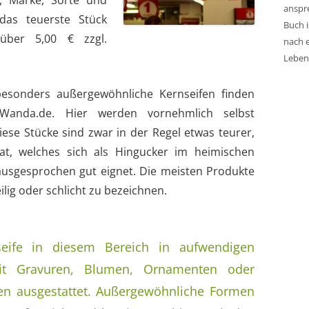
t, Marke, Sorte und
anspr
das teuerste Stück
Buch i
über 5,00 € zzgl.
nach 
Lebens
sonders außergewöhnliche Kernseifen finden
Wanda.de. Hier werden vornehmlich selbst
ese Stücke sind zwar in der Regel etwas teurer,
at, welches sich als Hingucker im heimischen
usgesprochen gut eignet. Die meisten Produkte
eilig oder schlicht zu bezeichnen.
seife in diesem Bereich in aufwendigen
it Gravuren, Blumen, Ornamenten oder
en ausgestattet. Außergewöhnliche Formen