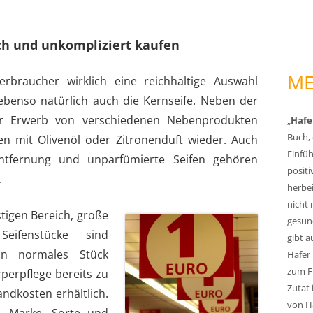
ach und unkompliziert kaufen
ME
rbraucher wirklich eine reichhaltige Auswahl
 ebenso natürlich auch die Kernseife. Neben der
er Erwerb von verschiedenen Nebenprodukten
„
Hafe
Buch, 
fen mit Olivenöl oder Zitronenduft wieder. Auch
Einfüh
nentfernung und unparfümierte Seifen gehören
posit
.
herbei
nicht 
stigen Bereich, große
gesund
Seifenstücke sind
gibt 
in normales Stück
Hafer 
zum Fr
perpflege bereits zu
Zutat 
andkosten erhältlich.
von Ha