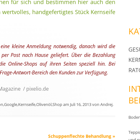
hen für sich und bestimmen hier auch den
in wertvolles, handgefertigtes Stück Kernseife
KA
 eine kleine Anmeldung notwendig, danach wird die
GES
t per Post nach Hause geliefert. Über die Bezahlung
KER
ie Online-Shops auf ihren Seiten speziell hin. Bei
RAT
 Frage-Antwort-Bereich den Kunden zur Verfügung.
IN
 Magazine / pixelio.de
BE
on
,
Google
,
Kernseife
,
Olivenöl
,
Shop
am
Juli 16, 2013
von
Andrej
.
Boden 
Teppic
Schuppenflechte Behandlung
»
und p