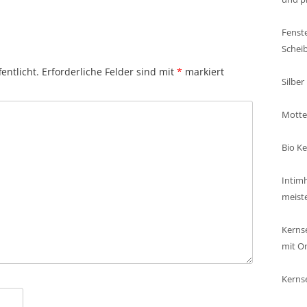
Fenste
Schei
entlicht.
Erforderliche Felder sind mit
*
markiert
Silber
Motte
Bio Ke
Intimh
meist
Kerns
mit O
Kerns