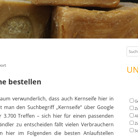
S
u
c
wort
UN
h
ne bestellen
e
n
n
 kaum verwunderlich, dass auch Kernseife hier in
G
a
ibt man den Suchbegriff „Kernseife“ über Google
Z
c
r 3.700 Treffen – sich hier für einen passenden
A
h
Z
ndler zu entscheiden fällt vielen Verbrauchern
:
S
n hier im Folgenden die besten Anlaufstellen