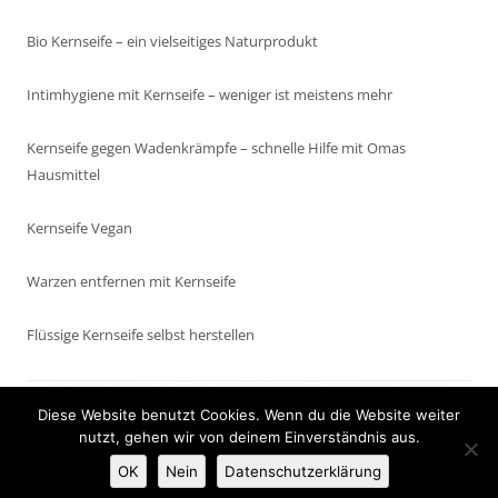
Bio Kernseife – ein vielseitiges Naturprodukt
Intimhygiene mit Kernseife – weniger ist meistens mehr
Kernseife gegen Wadenkrämpfe – schnelle Hilfe mit Omas
Hausmittel
Kernseife Vegan
Warzen entfernen mit Kernseife
Flüssige Kernseife selbst herstellen
Diese Website benutzt Cookies. Wenn du die Website weiter
Anmelden
nutzt, gehen wir von deinem Einverständnis aus.
Präsentiert von WordPress
OK
Nein
Datenschutzerklärung