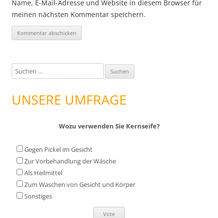
Name, E-Mail-Adresse und Website in diesem Browser für
meinen nächsten Kommentar speichern.
S
u
c
UNSERE UMFRAGE
h
e
Wozu verwenden Sie Kernseife?
n
n
Gegen Pickel im Gesicht
a
Zur Vorbehandlung der Wäsche
c
Als Heilmittel
h
Zum Waschen von Gesicht und Körper
:
Sonstiges