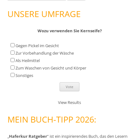
u
c
UNSERE UMFRAGE
h
e
Wozu verwenden Sie Kernseife?
n
n
Gegen Pickel im Gesicht
a
Zur Vorbehandlung der Wäsche
c
Als Heilmittel
h
Zum Waschen von Gesicht und Körper
:
Sonstiges
View Results
MEIN BUCH-TIPP 2026:
„
Haferkur Ratgeber
“ ist ein inspirierendes Buch, das den Lesern