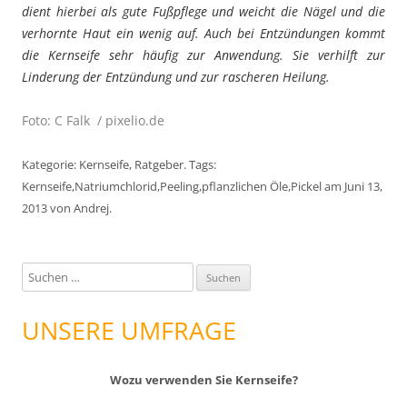
dient hierbei als gute Fußpflege und weicht die Nägel und die
verhornte Haut ein wenig auf. Auch bei Entzündungen kommt
die Kernseife sehr häufig zur Anwendung. Sie verhilft zur
Linderung der Entzündung und zur rascheren Heilung.
Foto: C Falk / pixelio.de
Kategorie:
Kernseife
,
Ratgeber
. Tags:
Kernseife
,
Natriumchlorid
,
Peeling
,
pflanzlichen Öle
,
Pickel
am
Juni 13,
2013
von
Andrej
.
S
u
c
UNSERE UMFRAGE
h
e
Wozu verwenden Sie Kernseife?
n
n