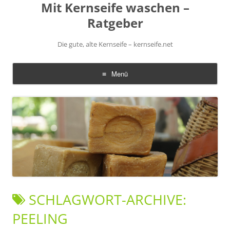
Mit Kernseife waschen –
Ratgeber
Die gute, alte Kernseife – kernseife.net
Menü
Zum
Inhalt
springen
SCHLAGWORT-ARCHIVE:
PEELING