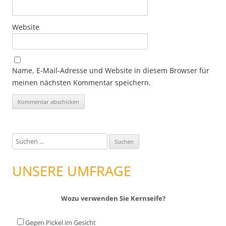
Website
Name, E-Mail-Adresse und Website in diesem Browser für
meinen nächsten Kommentar speichern.
S
u
c
UNSERE UMFRAGE
h
e
Wozu verwenden Sie Kernseife?
n
n
Gegen Pickel im Gesicht
a