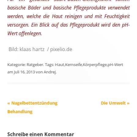
basische Bäder und basische Pflegeprodukte verwendet
werden, welche die Haut reinigen und mit Feuchtigkeit
versorgen. Ein Blick auf das Pflegeprodukt wird den pH-
Wert offenlegen.
Bild: klaas hartz / pixelio.de
Kategorie:
Ratgeber
. Tags:
Haut
,
Kernseife
,
Körperpflege
,
pH-Wert
am
Juli 16, 2013
von
Andrej
.
Beitrags-
«
Nagelbettentzündung
Die Umwelt
»
Navigation
Behandlung
Schreibe einen Kommentar