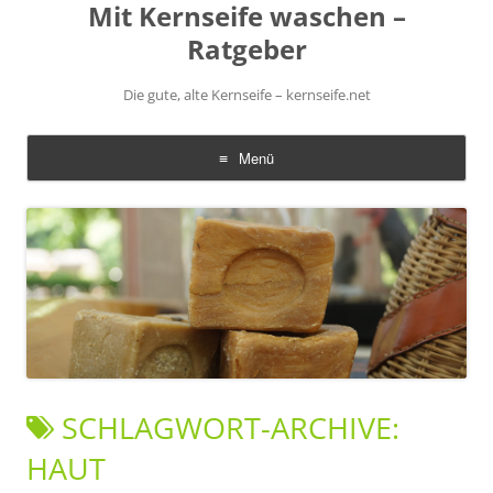
Mit Kernseife waschen –
Ratgeber
Die gute, alte Kernseife – kernseife.net
Menü
Zum
Inhalt
springen
SCHLAGWORT-ARCHIVE:
HAUT