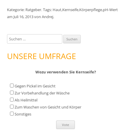
Kategorie:
Ratgeber
. Tags:
Haut
,
Kernseife
,
Körperpflege
,
pH-Wert
am
Juli 16, 2013
von
Andrej
.
S
u
c
UNSERE UMFRAGE
h
e
Wozu verwenden Sie Kernseife?
n
n
Gegen Pickel im Gesicht
a
Zur Vorbehandlung der Wäsche
c
Als Heilmittel
h
Zum Waschen von Gesicht und Körper
:
Sonstiges