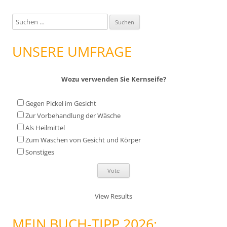
S
u
c
UNSERE UMFRAGE
h
e
Wozu verwenden Sie Kernseife?
n
n
Gegen Pickel im Gesicht
a
Zur Vorbehandlung der Wäsche
c
Als Heilmittel
h
Zum Waschen von Gesicht und Körper
:
Sonstiges
View Results
MEIN BUCH-TIPP 2026: