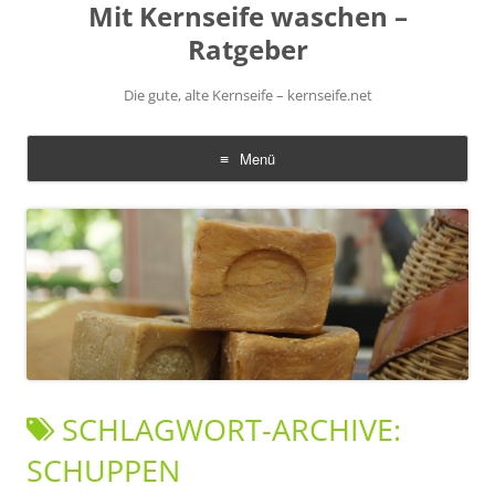
Mit Kernseife waschen –
Ratgeber
Die gute, alte Kernseife – kernseife.net
Menü
Zum
Inhalt
springen
SCHLAGWORT-ARCHIVE:
SCHUPPEN